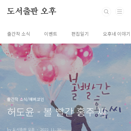
본문 바로가기
도서출판 오후
출간작 소식
이벤트
편집일기
오후네 이야기
출간작 소식/에버코인
허도윤 - 볼 빨간 홍주 씨
by 도서출판 오후
2022. 11. 30.