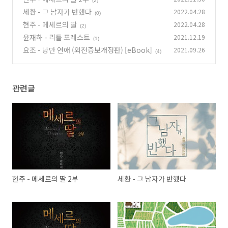
(2)
세환 - 그 남자가 반했다
2022.04.28
(0)
현주 - 메세르의 딸
2022.04.28
(2)
윤재하 - 리틀 포레스트
2021.12.19
(1)
요조 - 낭만 연애 (외전증보개정판) [eBook]
2021.09.26
(4)
관련글
현주 - 메세르의 딸 2부
세환 - 그 남자가 반했다