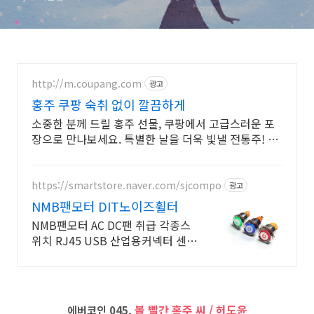
http://m.coupang.com
광고
홍주 쿠팡 숙취 없이 깔끔하게
소중한 분께 드릴 홍주 선물, 쿠팡에서 고급스러운 포
장으로 만나보세요. 특별한 날을 더욱 빛낼 전통주! 로
켓배송으로 품격 있는 선물을 빠르게 준비하세요.
https://smartstore.naver.com/sjcompo
광고
NMB팬모터 DIT노이즈휠터
NMB팬모터 AC DC팬 취급 각종스
위치 RJ45 USB 산업용커넥터 센서
취급
볼 빨간 홍주 씨 / 허도윤
에버코인 045.