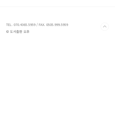
기. 요조 작가님의 이 2021. 02. 04. 리디북스에
서 공개됩니다. 오랜만에 인사드리는 이수와 태
을이의 이야기, 아무쪼록 반갑게 맞이해 주시길
바라겠습니다. 그럼 언제나 건강하시고, 늘 행복
하세요. 감사합니다. ^-^
TEL. 070.4365.5959 / FAX. 0505.999.5959
© 도서출판 오후