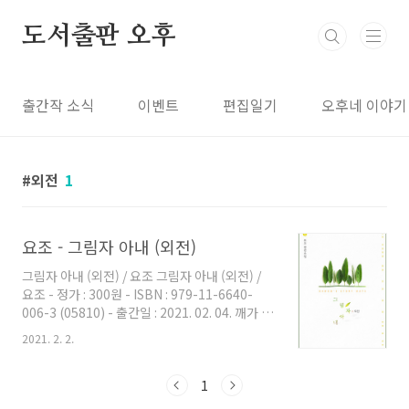
본문 바로가기
도서출판 오후
출간작 소식
이벤트
편집일기
오후네 이야기
외전
1
요조 - 그림자 아내 (외전)
그림자 아내 (외전) / 요조 그림자 아내 (외전) /
요조 - 정가 : 300원 - ISBN : 979-11-6640-
006-3 (05810) - 출간일 : 2021. 02. 04. 깨가 쏟
아지는 이수와 태을의 보금자리에 갑자기 시어머
2021. 2. 2.
니가 들이닥쳤다. 이수가 힘들어질까 태을은 잔
뜩 날을 세우고, 시어머니는 아무것도 모르는 척,
두 사람의 일상에 끼어드는데……. 이 과정에서
1
생각지 못한 발견을 하게 된 은이수의 행복 이야