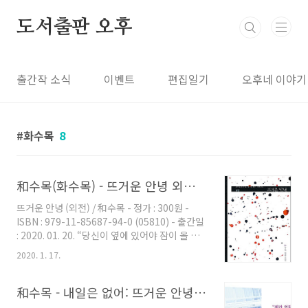
본문 바로가기
도서출판 오후
출간작 소식
이벤트
편집일기
오후네 이야기
화수목
8
和수목(화수목) - 뜨거운 안녕 외전 [eBook]
뜨거운 안녕 (외전) / 和수목 - 정가 : 300원 -
ISBN : 979-11-85687-94-0 (05810) - 출간일
: 2020. 01. 20. “당신이 옆에 있어야 잠이 올 것
같아요.” “옆에 있잖아.” 강범영에게 사랑은 뫼
2020. 1. 17.
비우스의 띠였다. 끝없는 희열인 동시에 반복되
는 고통이기도 했다. 그리고 이 고통은 두 사람 사
이에 아이가 생기고, 떨어져 있는 시간이 늘어나
和수목 - 내일은 없어: 뜨거운 안녕 Prequel
면서 점차 짙어져 갔다. 강범영에게 김의진은 아