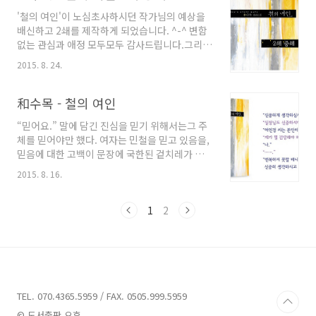
도달했을 때 숨겨졌던 실체가 환하게 드러나지요. 하지만 그 후에
'철의 여인'이 노심초사하시던 작가님의 예상을
도, 터널을 지나면서 손끝으로 느낀 감촉의 정체를 계속 생각하게
배신하고 2쇄를 제작하게 되었습니다. ^-^ 변함
만들기도 합니다. 기억이란 게 그렇습니다. 선명한 것 같은데 세세
없는 관심과 애정 모두모두 감사드립니다.그리고
히 들여다보면 흐릿하기도 하고 생각과 다르기도..
작가님께도 축하의 인사를 드립니다. 모두 행복
2015. 8. 24.
한 오후 보내세요! >_
和수목 - 철의 여인
“믿어요.” 말에 담긴 진심을 믿기 위해서는그 주
체를 믿어야만 했다. 여자는 민철을 믿고 있음을,
믿음에 대한 고백이 문장에 국한된 겉치레가 아
님을썩 만족스러운 방식으로 증명하고 있었다.
2015. 8. 16.
드디어 그는 여자의 믿음을 얻었다.이제부터는
그것이 얼마나 견고한지 확인할 차례였다.그래야
모든 진실이 밝혀졌을 때 그녀를 완전히 무너뜨
1
2
릴 수 있었다.민철, 그 자신이 그러했듯이. 민철은
그녀에게 자신이 완벽히 각인되는 순간을 상상했
다.상상은 그리 어렵지 않았다.그의 손 안에서 벗
어나지 못할 여자의 모습이 선명하게 그려졌다.
그러나, 멈출 수는 없었다.이 모든 것이 그의 예상
보다 훨씬 더 달콤했으므로. 철의 여인 / 和수목 -
TEL. 070.4365.5959 / FAX. 0505.999.5959
정가 : 10,000원 - 총 PAGE : 440p - 가로*세로 :
© 도서출판 오후