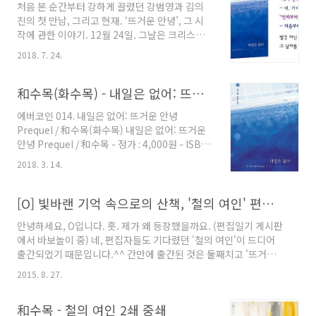
처음 본 순간부터 강하게 끌렸던 강범영과 김의
이의 ‘엄마’이기 이전에 그가 사랑하는 ‘여자’였
진의 첫 만남, 그리고 현재. ‘뜨거운 안녕’, 그 시
다. 그녀를 향한 병적인 집착은 아이보다 강범영
작에 관한 이야기. 12월 24일. 그날은 크리스마
이 더 심각했다. 더 이상은 안 돼. 의진 없는 시간
스이브였다. 1년 중 가장 불행한 날. - 제가 돌려
에 갇혀서는 이성을 유지할 자신이 없었다. 그래
2018. 7. 24.
받아야 할 이유가 있습니까? “받은 사람이 원치
서 그는 자신의 방식대로 의진을 쟁탈할 계획을
않으니까요.” - 정 그러시다면, 직접 돌려받겠습
세우기로 했다. 오후네 블로그에서 한시적으로
니다. 예민한 본능이 위험을 알려 왔지만 때는 이
和수목(화수목) - 내일은 없어: 뜨거운 안녕 Prequel
공..
미 늦은 뒤였다. “오셨습니까.” 온 신경을 사로잡
에버코인 014. 내일은 없어: 뜨거운 안녕
는 목소리. 그에게는 잘생겼다는 말로는 부족한
Prequel / 和수목(화수목) 내일은 없어: 뜨거운
남다른 분위기가 있었다. “왜 안 받으세요?” “생
안녕 Prequel / 和수목 - 정가 : 4,000원 - ISBN :
각 중이었습니다. 당신의 목적이 정말 이것뿐인
979-11-85687-70-4 (05810) - 출간일 : 2018.
가.” “…….” “식사, 하셨습니까.” 이건 우연일까,
2018. 3. 14.
03. 16. 12월 24일. 그날은 크리스마스이브였다.
운명일까? 아니면, 덫일까. 교묘한 미소 뒤에 가
1년 중 가장 불행한 날. - 제가 돌려받아야 할 이
려진 그것의 형체를 도무지 가늠할 수 없었다. ‘하
유가 있습니까? “받은 사람이 원치 않으니까요.”
[O] 빛바랜 기억 속으로의 산책, '철의 여인' 편집일기
지만 지금은 알 수 ..
- 정 그러시다면, 직접 돌려받겠습니다. 예민한
안녕하세요, O입니다. 훗. 제가 왜 등장했을까요. (편집일기 게시판
본능이 위험을 알려 왔다. 하지만 뱉은 말을 주워
에서 바보놀이 중) 네, 편집자들도 기다렸던 '철의 여인'이 드디어
담기에는 이미 늦은 뒤였다. “오셨습니까.” 온 신
출간되었기 때문입니다.^^ 간만에 출간된 것은 둘째치고 '뜨거운
경을 사로잡는 목소리. 그에게는 잘생겼다는 말
안녕'과 사뭇 분위기가 다르죠? 그리고 이 작품, 편집일기 쓰기가 곤
로는 부족한 남다른 분위기가 있었다. “왜 안 받
2015. 8. 27.
란합니다요, 아주. (보신 분들은 자~알 아실 거라 생각합니다.) 그래
으세요?” “생각 중이었습니다. 당신의 목적이 정
서 간단히 제 느낌만 적고 퇴장할까 하는데요. '철의 여인' 은 터널을
말 이것뿐인가.” “..
和수목 - 철의 여인 2쇄 중쇄
손으로 짚어가는 듯한 느낌의 글입니다. 그리고 마침내 터널의 끝에