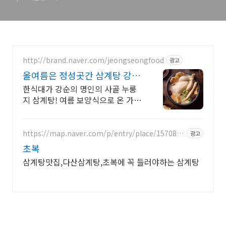
http://brand.naver.com/jeongseongfood
광고
올여름은 정성곳간 삼계탕 강순
의 명인 레시피
한식대가 강순의 명인의 사골 누룽
지 삼계탕! 여름 보양식으로 온 가족
몸보신해요
https://map.naver.com/p/entry/place/1570868
광고
575
초복
삼계탕맛집,다산삼계탕,초복에 꼭 들러야하는 삼계탕