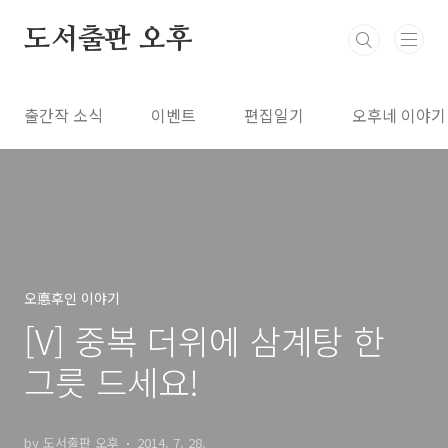
본문 바로가기
도서출판 오후
출간작 소식
이벤트
편집일기
오후네 이야기
오悳후인 이야기
[V] 중복 더위에 삼계탕 한
그릇 드세요!
by 도서출판 오후
2014. 7. 28.