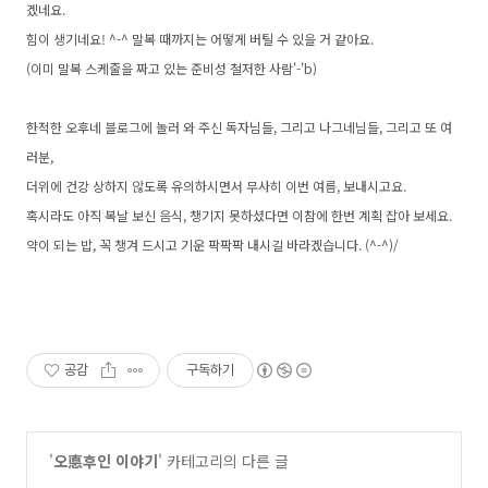
겠네요.
힘이 생기네요! ^-^ 말복 때까지는 어떻게 버틸 수 있을 거 같아요.
(이미 말복 스케줄을 짜고 있는 준비성 철저한 사람'-'b)
한적한 오후네 블로그에 놀러 와 주신 독자님들, 그리고 나그네님들, 그리고 또 여
러분,
더위에 건강 상하지 않도록 유의하시면서 무사히 이번 여름, 보내시고요.
혹시라도 아직 복날 보신 음식, 챙기지 못하셨다면 이참에 한번 계획 잡아 보세요.
약이 되는 밥, 꼭 챙겨 드시고 기운 팍팍팍 내시길 바라겠습니다. (^-^)/
공감
구독하기
'
오悳후인 이야기
' 카테고리의 다른 글