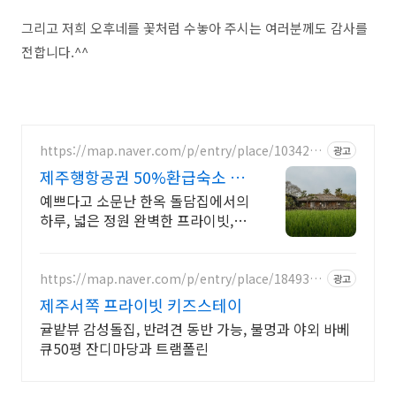
그리고 저희 오후네를 꽃처럼 수놓아 주시는 여러분께도 감사를
전합니다.^^
https://map.naver.com/p/entry/place/1034285
광고
532
제주행항공권 50%환급숙소 대
가족형 감성돌집 8인까지
예쁘다고 소문난 한옥 돌담집에서의
하루, 넓은 정원 완벽한 프라이빗, 돌
담 자쿠지 넓고 탁트인 평상 뷰, 감성
주점 스타일 별도 전용 다이닝공간,
침실3, 욕실2,
https://map.naver.com/p/entry/place/1849336
광고
457
제주서쪽 프라이빗 키즈스테이
귤밭뷰 감성돌집, 반려견 동반 가능, 불멍과 야외 바베
큐50평 잔디마당과 트램폴린