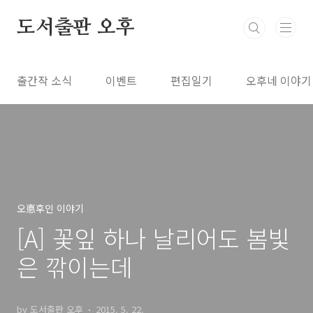
본문 바로가기
도서출판 오후
출간작 소식
이벤트
편집일기
오후네 이야기
오悳후인 이야기
[A] 꽃잎 하나 날리어도 봄빛
은 깎이는데
by 도서출판 오후
2015. 5. 22.