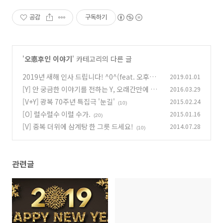
공감
구독하기
'
오悳후인 이야기
' 카테고리의 다른 글
2019년 새해 인사 드립니다! ^0^(feat. 오후네
2019.01.01
작가님들)
[Y] 안 궁금한 이야기를 전하는 Y, 오래간만에 인
2016.03.29
(6)
사드립니다
[V+Y] 광복 70주년 특집극 '눈길'
2015.02.24
(12)
(10)
[O] 럴수럴수 이럴 수가.
2015.01.16
(20)
[V] 중복 더위에 삼계탕 한 그릇 드세요!
2014.07.28
(10)
관련글