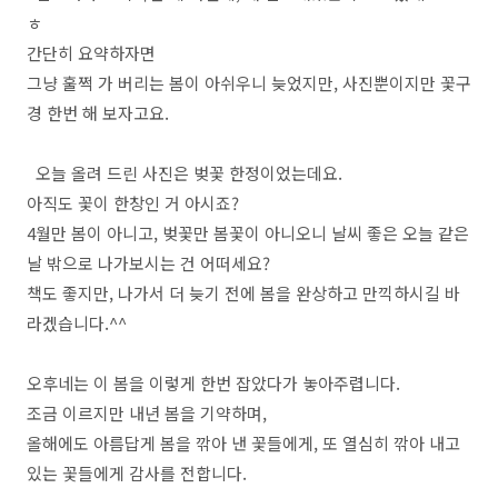
ㅎ
간단히 요약하자면
그냥 훌쩍 가 버리는 봄이 아쉬우니 늦었지만, 사진뿐이지만 꽃구
경 한번 해 보자고요.
오늘 올려 드린 사진은 벚꽃 한정이었는데요.
아직도 꽃이 한창인 거 아시죠?
4월만 봄이 아니고, 벚꽃만 봄꽃이 아니오니 날씨 좋은 오늘 같은
날 밖으로 나가보시는 건 어떠세요?
책도 좋지만, 나가서 더 늦기 전에 봄을 완상하고 만끽하시길 바
라겠습니다.^^
오후네는 이 봄을 이렇게 한번 잡았다가 놓아주렵니다.
조금 이르지만 내년 봄을 기약하며,
올해에도 아름답게 봄을 깎아 낸 꽃들에게, 또 열심히 깎아 내고
있는 꽃들에게 감사를 전합니다.